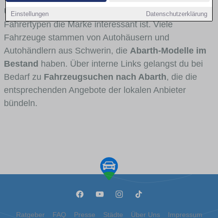
Umlandverkehr zu sehen sind und für welche
Einstellungen
Datenschutzerklärung
Fahrertypen die Marke interessant ist. Viele
Fahrzeuge stammen von Autohäusern und
Autohändlern aus Schwerin, die
Abarth-Modelle im
Bestand
haben. Über interne Links gelangst du bei
Bedarf zu
Fahrzeugsuchen nach Abarth
, die die
entsprechenden Angebote der lokalen Anbieter
bündeln.
Ratgeber
FAQ
Presse
Städte
Über Uns
Impressum