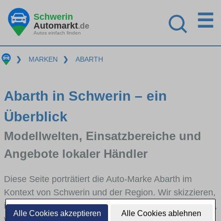
☰
Schwerin
Automarkt
.de
Autos einfach finden
❯
MARKEN
❯
ABARTH
Abarth in Schwerin – ein
Überblick
Modellwelten, Einsatzbereiche und
Angebote lokaler Händler
Diese Seite porträtiert die Auto-Marke Abarth im
Kontext von Schwerin und der Region. Wir skizzieren,
in welchen Fahrzeugklassen Abarth stark vertreten ist,
Alle Cookies akzeptieren
Alle Cookies ablehnen
welche Modellreihen häufig im Stadt- und