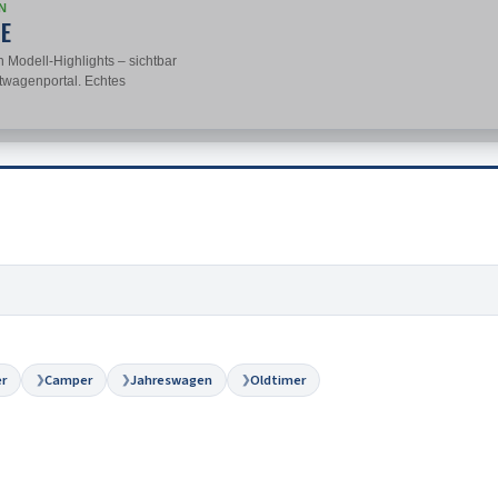
N
TE
 Modell-Highlights – sichtbar
twagenportal. Echtes
r
Camper
Jahreswagen
Oldtimer
❯
❯
❯