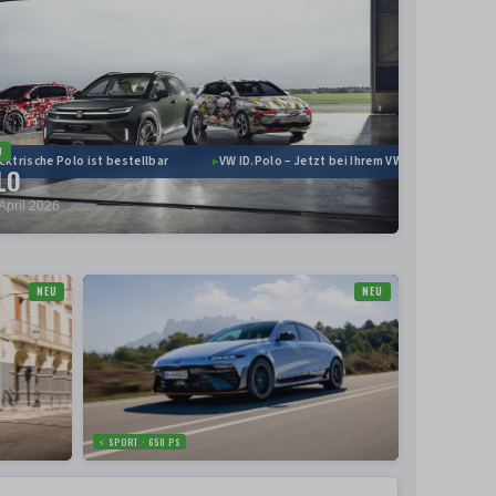
U
ktrische Polo ist bestellbar
VW ID.Polo – Jetzt bei Ihrem VW Händler konfigur
LO
April 2026
NEU
NEU
⚡ SPORT · 650 PS