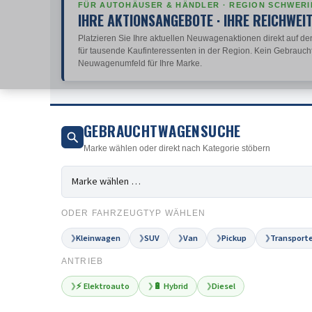
FÜR AUTOHÄUSER & HÄNDLER · REGION SCHWERI
IHRE AKTIONSANGEBOTE · IHRE REICHWEI
Platzieren Sie Ihre aktuellen Neuwagenaktionen direkt auf den
für tausende Kaufinteressenten in der Region. Kein Gebrauch
Neuwagenumfeld für Ihre Marke.
GEBRAUCHTWAGENSUCHE
Marke wählen oder direkt nach Kategorie stöbern
ODER FAHRZEUGTYP WÄHLEN
Kleinwagen
SUV
Van
Pickup
Transporte
❯
❯
❯
❯
❯
ANTRIEB
⚡ Elektroauto
🔋 Hybrid
Diesel
❯
❯
❯