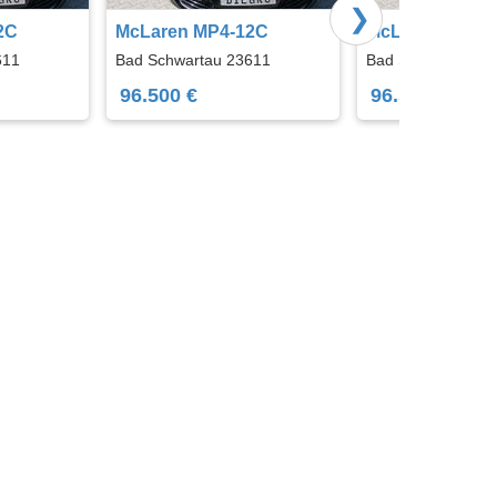
❯
2C
McLaren MP4-12C
McLaren MP4-
611
Bad Schwartau 23611
Bad Schwartau 23
96.500 €
96.500 €