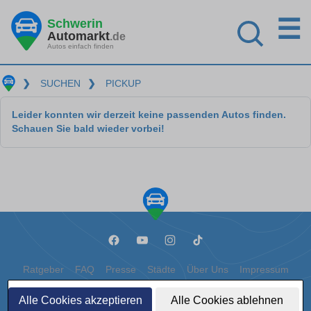
☰
Schwerin
Automarkt
.de
Autos einfach finden
❯
SUCHEN
❯
PICKUP
Leider konnten wir derzeit keine passenden Autos finden.
Schauen Sie bald wieder vorbei!
Ratgeber
FAQ
Presse
Städte
Über Uns
Impressum
Datenschutz
Cookies
Alle Cookies akzeptieren
Alle Cookies ablehnen