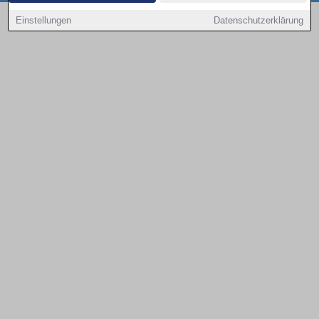
Copyright © 2000 - 2026 | 1A Infosysteme GmbH | Content by: 1a-sites-autos
Einstellungen
Datenschutzerklärung
07.08.2026