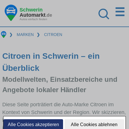
☰
Schwerin
Automarkt
.de
Autos einfach finden
❯
MARKEN
❯
CITROEN
Citroen in Schwerin – ein
Überblick
Modellwelten, Einsatzbereiche und
Angebote lokaler Händler
Diese Seite porträtiert die Auto-Marke Citroen im
Kontext von Schwerin und der Region. Wir skizzieren,
in welchen Fahrzeugklassen Citroen stark vertreten
Alle Cookies akzeptieren
Alle Cookies ablehnen
ist, welche Modellreihen häufig im Stadt- und