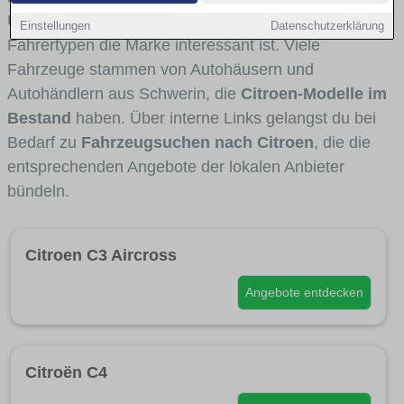
Umlandverkehr zu sehen sind und für welche
Einstellungen
Datenschutzerklärung
Fahrertypen die Marke interessant ist. Viele
Fahrzeuge stammen von Autohäusern und
Autohändlern aus Schwerin, die
Citroen-Modelle im
Bestand
haben. Über interne Links gelangst du bei
Bedarf zu
Fahrzeugsuchen nach Citroen
, die die
entsprechenden Angebote der lokalen Anbieter
bündeln.
Citroen C3 Aircross
Angebote entdecken
Citroën C4