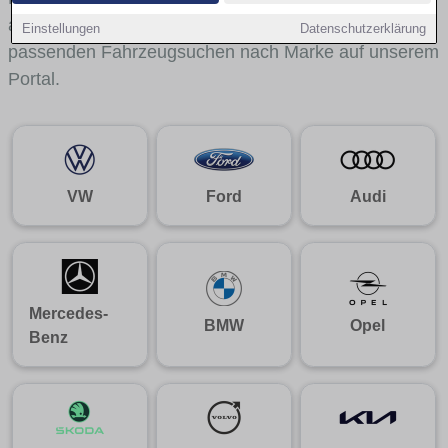
aus gelangst du mit internen Links bequem zu den
Einstellungen
Datenschutzerklärung
passenden Fahrzeugsuchen nach Marke auf unserem
Portal.
VW
Ford
Audi
Mercedes-
BMW
Opel
Benz