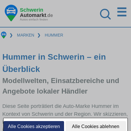
☰
Schwerin
Automarkt
.de
Autos einfach finden
❯
MARKEN
❯
HUMMER
Hummer in Schwerin – ein
Überblick
Modellwelten, Einsatzbereiche und
Angebote lokaler Händler
Diese Seite porträtiert die Auto-Marke Hummer im
Kontext von Schwerin und der Region. Wir skizzieren,
in welchen Fahrzeugklassen Hummer stark vertreten
Alle Cookies akzeptieren
Alle Cookies ablehnen
ist, welche Modellreihen häufig im Stadt- und