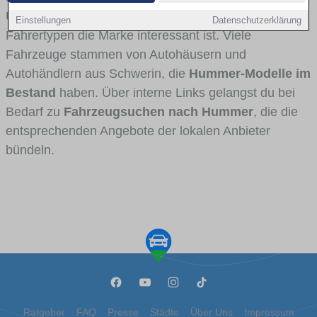
Umlandverkehr zu sehen sind und für welche
Einstellungen
Datenschutzerklärung
Fahrertypen die Marke interessant ist. Viele
Fahrzeuge stammen von Autohäusern und
Autohändlern aus Schwerin, die
Hummer-Modelle im
Bestand
haben. Über interne Links gelangst du bei
Bedarf zu
Fahrzeugsuchen nach Hummer
, die die
entsprechenden Angebote der lokalen Anbieter
bündeln.
Ratgeber
FAQ
Presse
Städte
Über Uns
Impressum