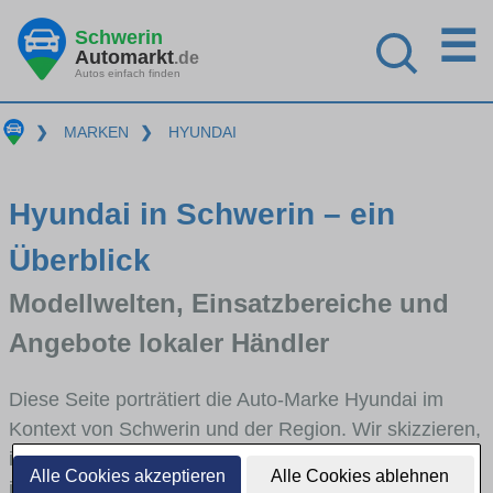
☰
Schwerin
Automarkt
.de
Autos einfach finden
❯
MARKEN
❯
HYUNDAI
Hyundai in Schwerin – ein
Überblick
Modellwelten, Einsatzbereiche und
Angebote lokaler Händler
Diese Seite porträtiert die Auto-Marke Hyundai im
Kontext von Schwerin und der Region. Wir skizzieren,
in welchen Fahrzeugklassen Hyundai stark vertreten
Alle Cookies akzeptieren
Alle Cookies ablehnen
ist, welche Modellreihen häufig im Stadt- und