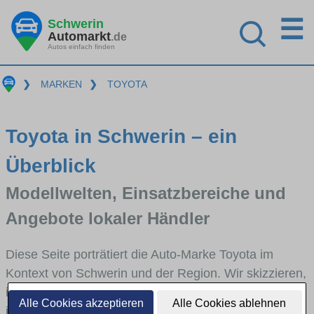
☰
Schwerin
Automarkt
.de
Autos einfach finden
❯
MARKEN
❯
TOYOTA
Toyota in Schwerin – ein
Überblick
Modellwelten, Einsatzbereiche und
Angebote lokaler Händler
Diese Seite porträtiert die Auto-Marke Toyota im
Kontext von Schwerin und der Region. Wir skizzieren,
in welchen Fahrzeugklassen Toyota stark vertreten
Alle Cookies akzeptieren
Alle Cookies ablehnen
ist, welche Modellreihen häufig im Stadt- und