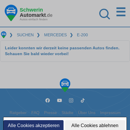
☰
Schwerin
Automarkt
.de
Autos einfach finden
❯
SUCHEN
❯
MERCEDES
❯
E-200
Leider konnten wir derzeit keine passenden Autos finden.
Schauen Sie bald wieder vorbei!
Ratgeber
FAQ
Presse
Städte
Über Uns
Impressum
Datenschutz
Cookies
Alle Cookies akzeptieren
Alle Cookies ablehnen