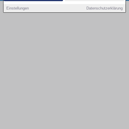
Copyright © 2000 - 2026 | 1A Infosysteme GmbH | Content by: 1a-sites-autos
Einstellungen
Datenschutzerklärung
09.08.2026