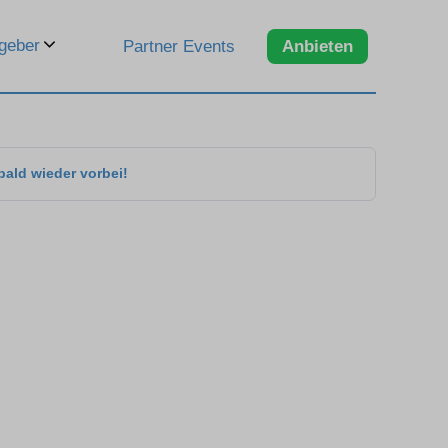
geber
Partner Events
Anbieten
bald wieder vorbei!