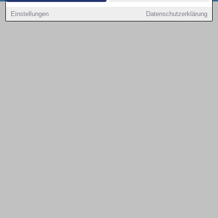
Copyright © 2000 - 2026 | 1A Infosysteme GmbH | Content by: 1a-sites-autos
Einstellungen
Datenschutzerklärung
08.08.2026