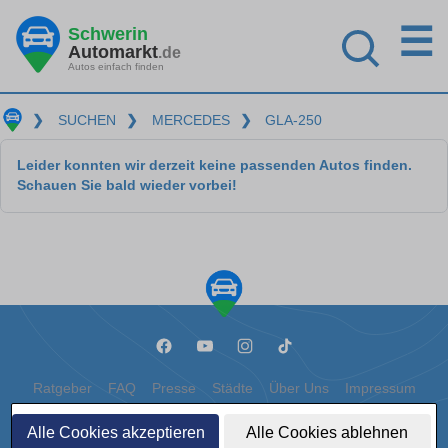
☰
Schwerin
Automarkt
.de
Autos einfach finden
❯
SUCHEN
❯
MERCEDES
❯
GLA-250
Leider konnten wir derzeit keine passenden Autos finden.
Schauen Sie bald wieder vorbei!
Ratgeber
FAQ
Presse
Städte
Über Uns
Impressum
Datenschutz
Cookies
Alle Cookies akzeptieren
Alle Cookies ablehnen