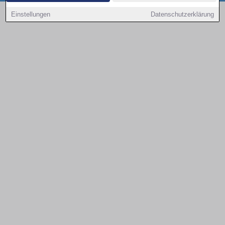
Copyright © 2000 - 2026 | 1A Infosysteme GmbH | Content by: 1a-sites-autos
Einstellungen
Datenschutzerklärung
09.08.2026