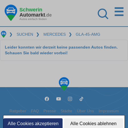
☰
Schwerin
Automarkt
.de
Autos einfach finden
❯
SUCHEN
❯
MERCEDES
❯
GLA-45-AMG
Leider konnten wir derzeit keine passenden Autos finden.
Schauen Sie bald wieder vorbei!
Ratgeber
FAQ
Presse
Städte
Über Uns
Impressum
Datenschutz
Cookies
Alle Cookies akzeptieren
Alle Cookies ablehnen