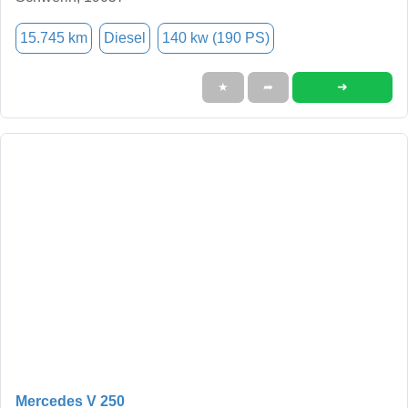
15.745 km
Diesel
140 kw (190 PS)
➜
★
➦
Mercedes V 250