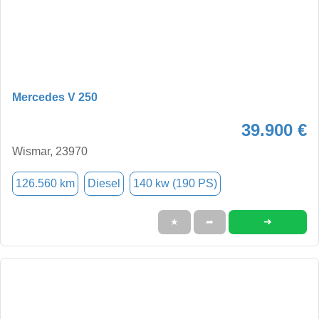
Mercedes V 250
39.900 €
Wismar, 23970
126.560 km
Diesel
140 kw (190 PS)
➜
★
➦