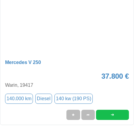
Mercedes V 250
37.800 €
Warin, 19417
140.000 km
Diesel
140 kw (190 PS)
➜
★
➦