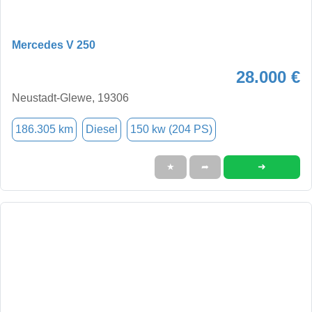
Mercedes V 250
28.000 €
Neustadt-Glewe, 19306
186.305 km
Diesel
150 kw (204 PS)
➜
★
➦