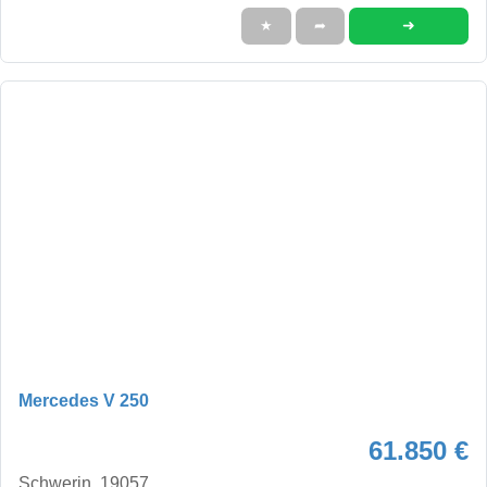
➜
★
➦
Mercedes V 250
61.850 €
Schwerin, 19057