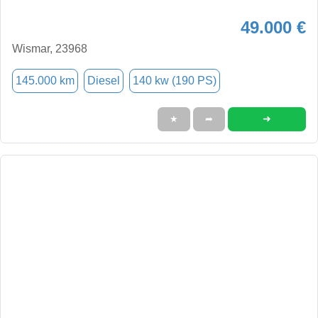
49.000 €
Wismar, 23968
145.000 km
Diesel
140 kw (190 PS)
➜
★
➦