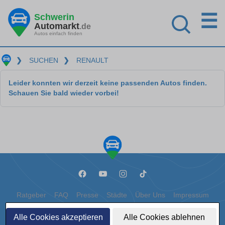
☰
Schwerin
Automarkt
.de
Autos einfach finden
❯
SUCHEN
❯
RENAULT
Leider konnten wir derzeit keine passenden Autos finden.
Schauen Sie bald wieder vorbei!
Ratgeber
FAQ
Presse
Städte
Über Uns
Impressum
Datenschutz
Cookies
Alle Cookies akzeptieren
Alle Cookies ablehnen