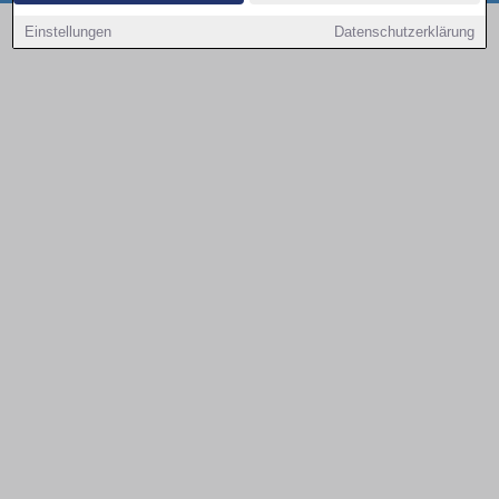
Copyright © 2000 - 2026 | 1A Infosysteme GmbH | Content by: 1a-sites-autos
Einstellungen
Datenschutzerklärung
09.08.2026