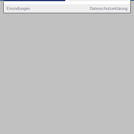
Copyright © 2000 - 2026 | 1A Infosysteme GmbH | Content by: 1a-sites-autos
Einstellungen
Datenschutzerklärung
08.08.2026