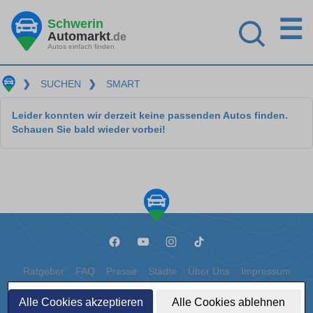
☰
Schwerin
Automarkt
.de
Autos einfach finden
❯
SUCHEN
❯
SMART
Leider konnten wir derzeit keine passenden Autos finden.
Schauen Sie bald wieder vorbei!
Ratgeber
FAQ
Presse
Städte
Über Uns
Impressum
Datenschutz
Cookies
Alle Cookies akzeptieren
Alle Cookies ablehnen