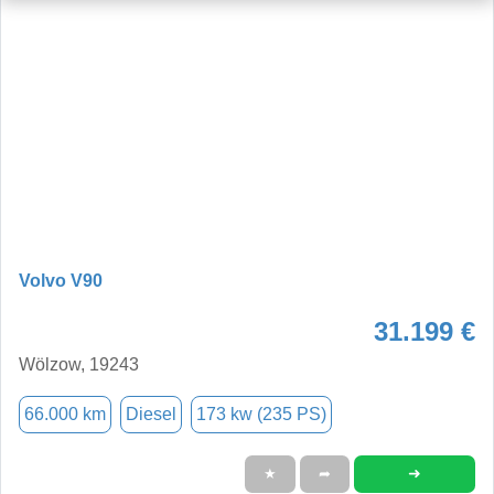
Volvo V90
31.199 €
Wölzow, 19243
66.000 km
Diesel
173 kw (235 PS)
➜
★
➦