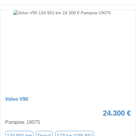
Volvo V90
24.300 €
Pampow, 19075
134.901 km
Diesel
173 kw (235 PS)