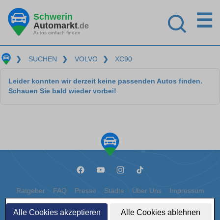
☰
Schwerin
Automarkt
.de
Autos einfach finden
❯
SUCHEN
❯
VOLVO
❯
XC90
Leider konnten wir derzeit keine passenden Autos finden.
Schauen Sie bald wieder vorbei!
Ratgeber
FAQ
Presse
Städte
Über Uns
Impressum
Datenschutz
Cookies
Alle Cookies akzeptieren
Alle Cookies ablehnen