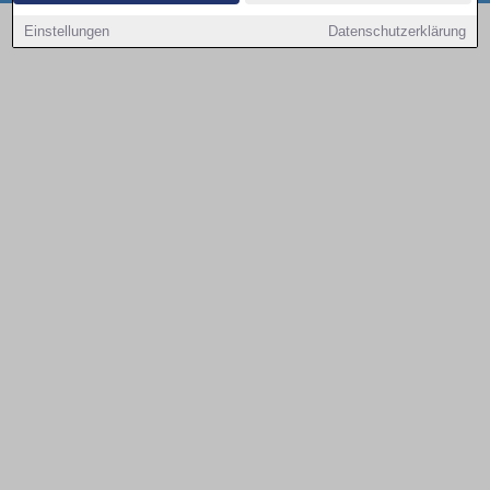
Copyright © 2000 - 2026 | 1A Infosysteme GmbH | Content by: 1a-sites-autos
Einstellungen
Datenschutzerklärung
08.08.2026