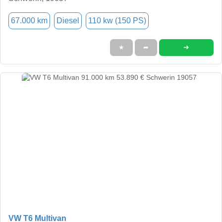
67.000 km
Diesel
110 kw (150 PS)
➜
★
➦
VW T6 Multivan