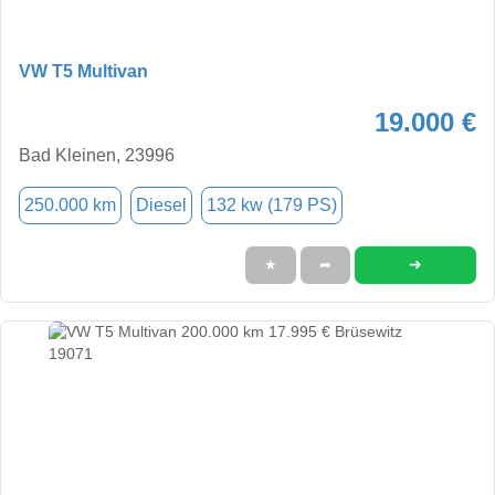
VW T5 Multivan
19.000 €
Bad Kleinen, 23996
250.000 km
Diesel
132 kw (179 PS)
➜
★
➦