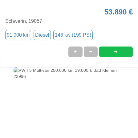
53.890 €
Schwerin, 19057
91.000 km
Diesel
146 kw (199 PS)
➜
★
➦