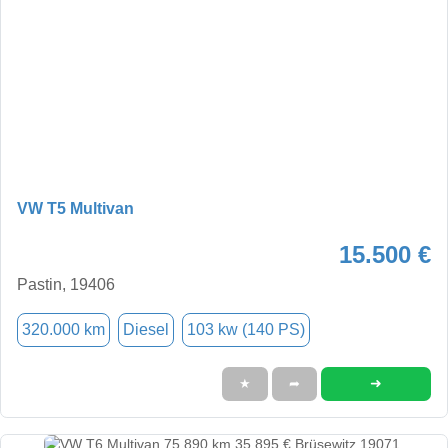
VW T5 Multivan
15.500 €
Pastin, 19406
320.000 km
Diesel
103 kw (140 PS)
➜
★
➦