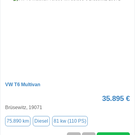
VW T6 Multivan
35.895 €
Brüsewitz, 19071
75.890 km
Diesel
81 kw (110 PS)