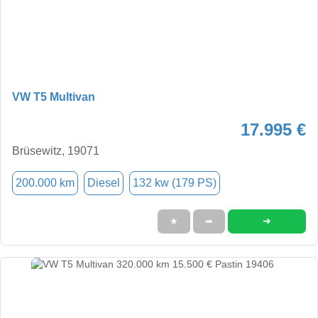
VW T5 Multivan
17.995 €
Brüsewitz, 19071
200.000 km
Diesel
132 kw (179 PS)
➜
★
➦