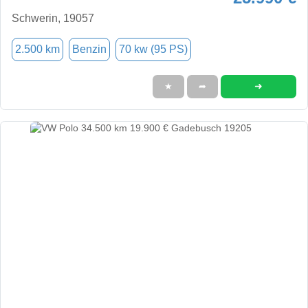
Schwerin, 19057
2.500 km
Benzin
70 kw (95 PS)
➜
★
➦