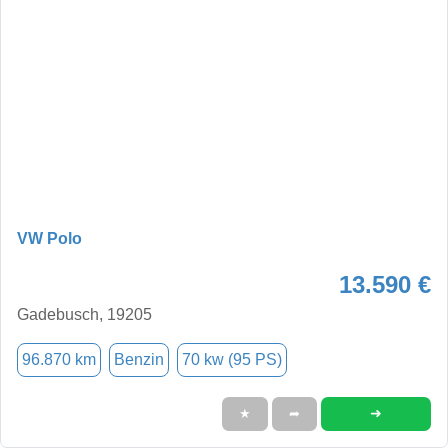
VW Polo
13.590 €
Gadebusch, 19205
96.870 km
Benzin
70 kw (95 PS)
➜
★
➦