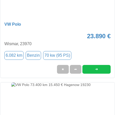
VW Polo
23.890 €
Wismar, 23970
6.082 km
Benzin
70 kw (95 PS)
➜
★
➦