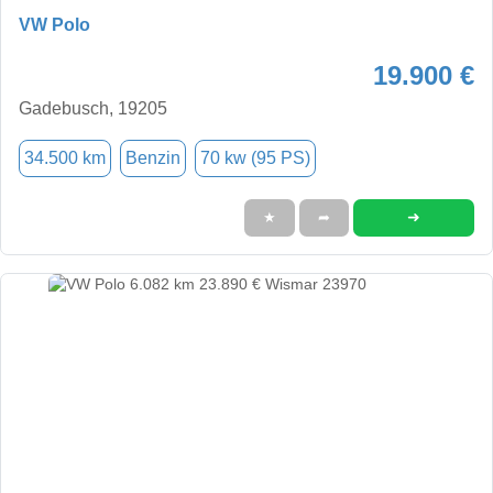
VW Polo
19.900 €
Gadebusch, 19205
34.500 km
Benzin
70 kw (95 PS)
➜
★
➦