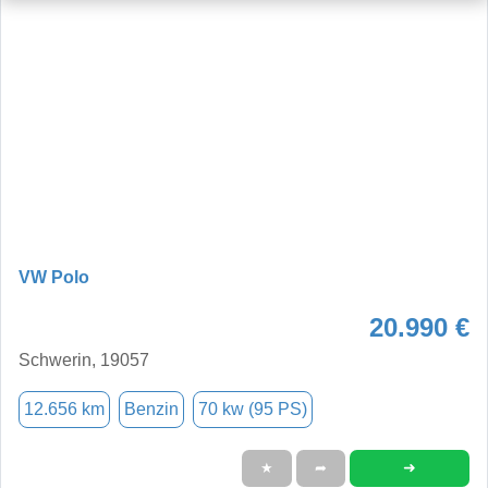
VW Polo
20.990 €
Schwerin, 19057
12.656 km
Benzin
70 kw (95 PS)
➜
★
➦