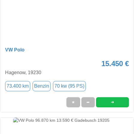
VW Polo
15.450 €
Hagenow, 19230
73.400 km
Benzin
70 kw (95 PS)
➜
★
➦