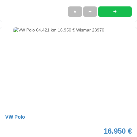
➜
★
➦
VW Polo
16.950 €