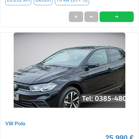
➜
★
➦
VW Polo
25.990 €