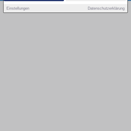
Copyright © 2000 - 2026 | 1A Infosysteme GmbH | Content by: 1a-sites-autos
Einstellungen
Datenschutzerklärung
09.08.2026