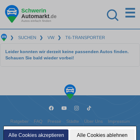
☰
Schwerin
Automarkt
.de
Autos einfach finden
❯
SUCHEN
❯
VW
❯
T6-TRANSPORTER
Leider konnten wir derzeit keine passenden Autos finden.
Schauen Sie bald wieder vorbei!
Ratgeber
FAQ
Presse
Städte
Über Uns
Impressum
Datenschutz
Cookies
Alle Cookies akzeptieren
Alle Cookies ablehnen