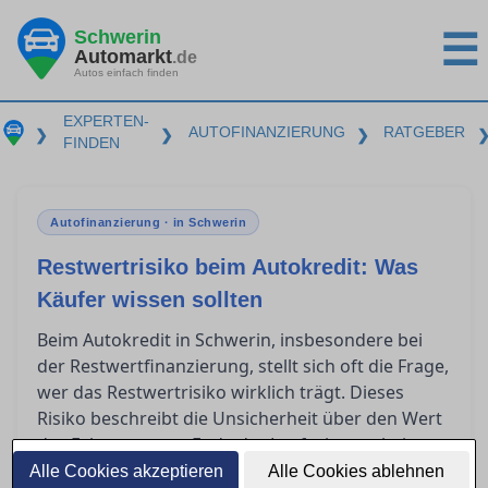
Schwerin
☰
Automarkt
.de
Autos einfach finden
EXPERTEN-
AUTOFINANZIERUNG
RATGEBER
❯
❯
❯
FINDEN
Autofinanzierung · in Schwerin
Restwertrisiko beim Autokredit: Was
Käufer wissen sollten
Beim Autokredit in Schwerin, insbesondere bei
der Restwertfinanzierung, stellt sich oft die Frage,
wer das Restwertrisiko wirklich trägt. Dieses
Risiko beschreibt die Unsicherheit über den Wert
des Fahrzeugs am Ende der Laufzeit, was bei
Kilometerüberschreitungen noch größere
Alle Cookies akzeptieren
Alle Cookies ablehnen