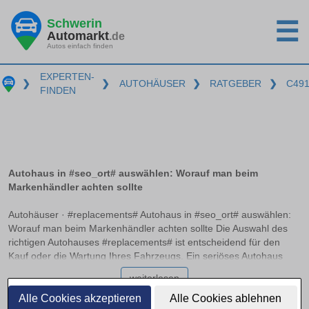
Schwerin
☰
Automarkt
.de
Autos einfach finden
EXPERTEN-
❯
❯
AUTOHÄUSER
❯
RATGEBER
❯
C49
FINDEN
Autohaus in #seo_ort# auswählen: Worauf man beim
Markenhändler achten sollte
Autohäuser · #replacements# Autohaus in #seo_ort# auswählen:
Worauf man beim Markenhändler achten sollte Die Auswahl des
richtigen Autohauses #replacements# ist entscheidend für den
Kauf oder die Wartung Ihres Fahrzeugs. Ein seriöses Autohaus
zeichnet sich durch Transparenz, Fachkompetenz und
weiterlesen
Zuverlässigkeit aus. Doch wie unterscheidet man zwischen einem
Vertragshändler, autorisierten Servicepartnern und freien
Alle Cookies akzeptieren
Alle Cookies ablehnen