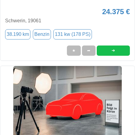
24.375 €
Schwerin, 19061
38.190 km
Benzin
131 kw (178 PS)
➜
★
➦