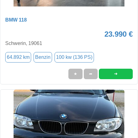
BMW 118
23.990 €
Schwerin, 19061
64.892 km
Benzin
100 kw (136 PS)
➜
★
➦