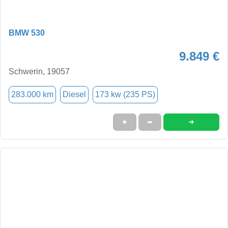
BMW 530
9.849 €
Schwerin, 19057
283.000 km
Diesel
173 kw (235 PS)
➜
★
➦