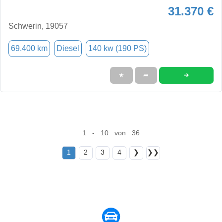
31.370 €
Schwerin, 19057
69.400 km
Diesel
140 kw (190 PS)
➜
★
➦
1 - 10 von 36
1
2
3
4
❯
❯❯