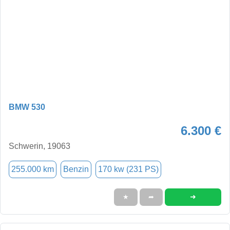
BMW 530
6.300 €
Schwerin, 19063
255.000 km
Benzin
170 kw (231 PS)
➜
★
➦