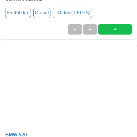
85.450 km
Diesel
140 kw (190 PS)
➜
★
➦
BMW 520