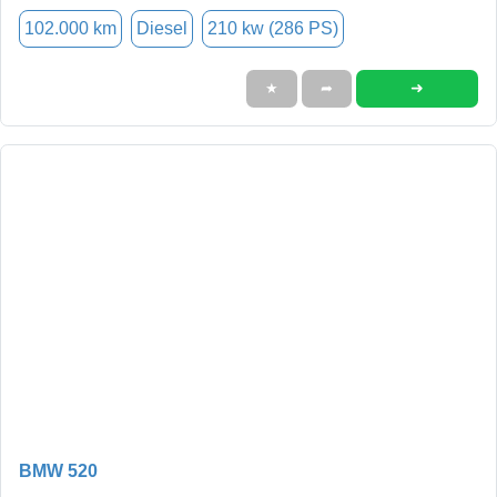
102.000 km
Diesel
210 kw (286 PS)
➜
★
➦
BMW 520