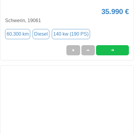
35.990 €
Schwerin, 19061
60.300 km
Diesel
140 kw (190 PS)
➜
★
➦