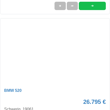
➜
★
➦
BMW 520
26.795 €
Schwerin, 19061