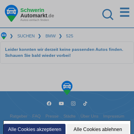
☰
Schwerin
Automarkt
.de
Autos einfach finden
❯
SUCHEN
❯
BMW
❯
525
Leider konnten wir derzeit keine passenden Autos finden.
Schauen Sie bald wieder vorbei!
Ratgeber
FAQ
Presse
Städte
Über Uns
Impressum
Datenschutz
Cookies
Alle Cookies akzeptieren
Alle Cookies ablehnen