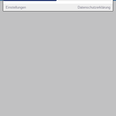
Copyright © 2000 - 2026 | 1A Infosysteme GmbH | Content by: 1a-sites-autos
Einstellungen
Datenschutzerklärung
08.08.2026