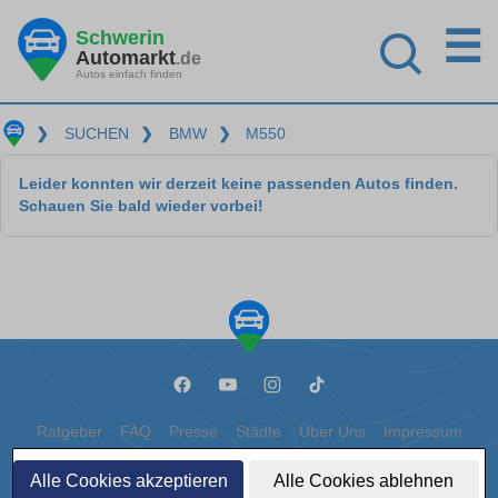
☰
Schwerin
Automarkt
.de
Autos einfach finden
❯
SUCHEN
❯
BMW
❯
M550
Leider konnten wir derzeit keine passenden Autos finden.
Schauen Sie bald wieder vorbei!
Ratgeber
FAQ
Presse
Städte
Über Uns
Impressum
Datenschutz
Cookies
Alle Cookies akzeptieren
Alle Cookies ablehnen