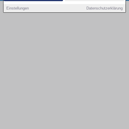
Copyright © 2000 - 2026 | 1A Infosysteme GmbH | Content by: 1a-sites-autos
Einstellungen
Datenschutzerklärung
09.08.2026